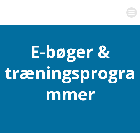
Videre
til
indhold
E-bøger &
træningsprogra
mmer