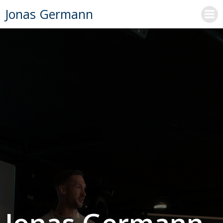
Videre
Jonas Germann
til
indhold