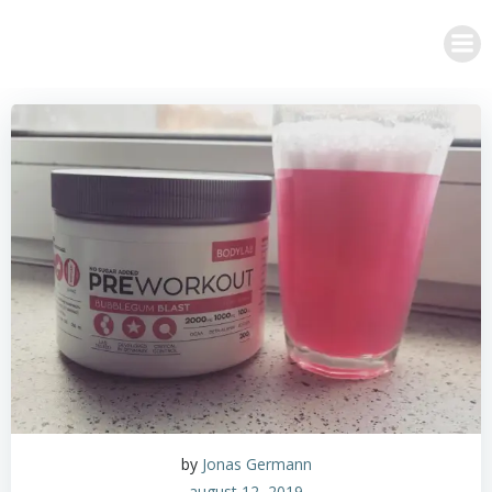
Videre
til
indhold
by
Jonas Germann
august 12, 2019