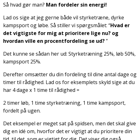
Så hvad gør man?
Man fordeler sin energi!
Lad os sige at jeg gerne både vil styrketræne, dyrke
kampsport og løbe. Så stiller vi spørgsmålet: “
Hvad er
det vigtigste for mig at prioritere lige nu? og
hvordan ville en procentfordeling se ud?
”
Det kunne se sådan her ud: Styrketræning 25%, løb 50%,
kampsport 25%.
Derefter omsætter du din fordeling til dine antal dage og
timer til rådighed. Lad os for eksemplets skyld sige at du
har 4 dage x 1 time til rådighed =
2 timer løb, 1 time styrketræning, 1 time kampsport,
fordelt på ugen.
Det eksempel er meget sat på spidsen, men det skal give
dig en idé om, hvorfor det er vigtigt at du prioritere din
tid, til det, som er vigtigt for dig. Det viser dig også