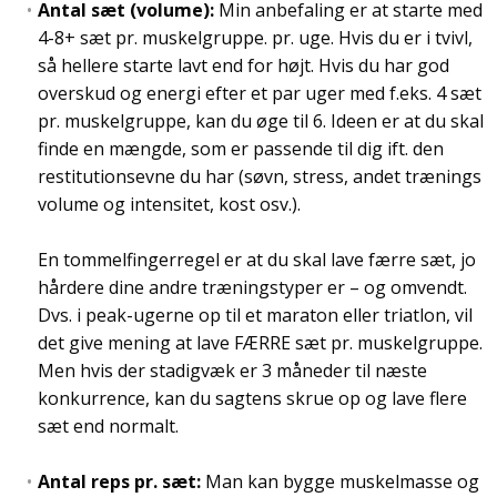
Antal sæt (volume):
Min anbefaling er at starte med
4-8+ sæt pr. muskelgruppe. pr. uge. Hvis du er i tvivl,
så hellere starte lavt end for højt. Hvis du har god
overskud og energi efter et par uger med f.eks. 4 sæt
pr. muskelgruppe, kan du øge til 6. Ideen er at du skal
finde en mængde, som er passende til dig ift. den
restitutionsevne du har (søvn, stress, andet trænings
volume og intensitet, kost osv.).
En tommelfingerregel er at du skal lave færre sæt, jo
hårdere dine andre træningstyper er – og omvendt.
Dvs. i peak-ugerne op til et maraton eller triatlon, vil
det give mening at lave FÆRRE sæt pr. muskelgruppe.
Men hvis der stadigvæk er 3 måneder til næste
konkurrence, kan du sagtens skrue op og lave flere
sæt end normalt.
Antal reps pr. sæt:
Man kan bygge muskelmasse og