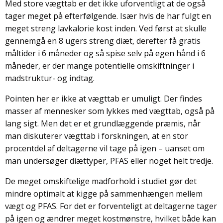
Med store vægttab er det ikke uforventligt at de også
tager meget på efterfølgende. Især hvis de har fulgt en
meget streng lavkalorie kost inden. Ved først at skulle
gennemgå en 8 ugers streng diæt, derefter få gratis
måltider i 6 måneder og så spise selv på egen hånd i 6
måneder, er der mange potentielle omskiftninger i
madstruktur- og indtag.
Pointen her er ikke at vægttab er umuligt. Der findes
masser af mennesker som lykkes med vægttab, også på
lang sigt. Men det er et grundlæggende præmis, når
man diskuterer vægttab i forskningen, at en stor
procentdel af deltagerne vil tage på igen – uanset om
man undersøger diættyper, PFAS eller noget helt tredje.
De meget omskiftelige madforhold i studiet gør det
mindre optimalt at kigge på sammenhængen mellem
vægt og PFAS. For det er forventeligt at deltagerne tager
på igen og ændrer meget kostmønstre, hvilket både kan