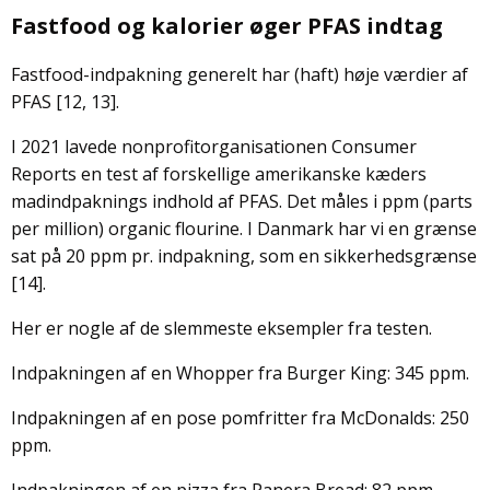
Fastfood og kalorier øger PFAS indtag
Fastfood-indpakning generelt har (haft) høje værdier af
PFAS [12, 13].
I 2021 lavede nonprofitorganisationen Consumer
Reports en test af forskellige amerikanske kæders
madindpaknings indhold af PFAS. Det måles i ppm (parts
per million) organic flourine. I Danmark har vi en grænse
sat på 20 ppm pr. indpakning, som en sikkerhedsgrænse
[14].
Her er nogle af de slemmeste eksempler fra testen.
Indpakningen af en Whopper fra Burger King: 345 ppm.
Indpakningen af en pose pomfritter fra McDonalds: 250
ppm.
Indpakningen af en pizza fra Panera Bread: 82 ppm.