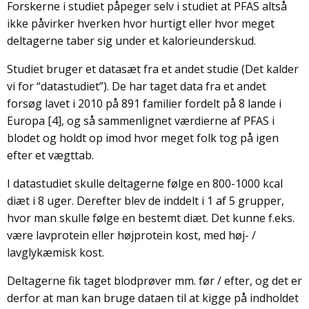
Forskerne i studiet påpeger selv i studiet at PFAS altså
ikke påvirker hverken hvor hurtigt eller hvor meget
deltagerne taber sig under et kalorieunderskud.
Studiet bruger et datasæt fra et andet studie (Det kalder
vi for “datastudiet”). De har taget data fra et andet
forsøg lavet i 2010 på 891 familier fordelt på 8 lande i
Europa [4], og så sammenlignet værdierne af PFAS i
blodet og holdt op imod hvor meget folk tog på igen
efter et vægttab.
I datastudiet skulle deltagerne følge en 800-1000 kcal
diæt i 8 uger. Derefter blev de inddelt i 1 af 5 grupper,
hvor man skulle følge en bestemt diæt. Det kunne f.eks.
være lavprotein eller højprotein kost, med høj- /
lavglykæmisk kost.
Deltagerne fik taget blodprøver mm. før / efter, og det er
derfor at man kan bruge dataen til at kigge på indholdet