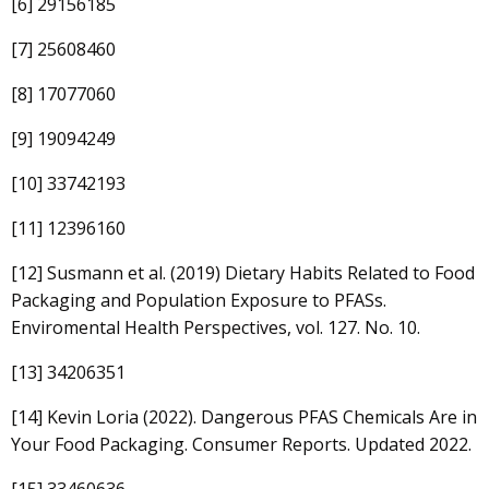
[6] 29156185
[7] 25608460
[8] 17077060
[9] 19094249
[10] 33742193
[11] 12396160
[12] Susmann et al. (2019) Dietary Habits Related to Food
Packaging and Population Exposure to PFASs.
Enviromental Health Perspectives, vol. 127. No. 10.
[13] 34206351
[14] Kevin Loria (2022). Dangerous PFAS Chemicals Are in
Your Food Packaging. Consumer Reports. Updated 2022.
[15] 33460636