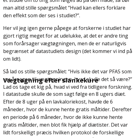
et studie om to ting som følges ad på den måde, så bør
man altid stille spørgsmålet “Hvad kan ellers forklare
den effekt som der ses i studiet?”.
Her vil jeg igen gerne påpege at forskerne i studiet har
gjort rigtig meget for at udelukke, at det er andre ting
som forårsager vægtøgningen, men de er naturligvis
begrænset af datastudiets design (det kommer vi ind på
om lidt).
Så lad os stille spørgsmålet: “Hvis ikke det var PFAS som
var årsagen til vægtøgningen, hvad skulle det så være?”
Vægtøgning efter slankekure
Lad os tage et kig på, hvad vi ved fra tidligere forskning.
I datastudie skulle de som sagt følge en 8 ugers diæt.
Efter de 8 uger på en lavkaloriekost, havde de 6
måneder, hvor de kunne hente gratis måltider. Derefter
en periode på 6 måneder, hvor de ikke kunne hente
gratis måltider, men blot fik hjælp af diætister. Det var
lidt forskelligt præcis hvilken protokol de forskellige