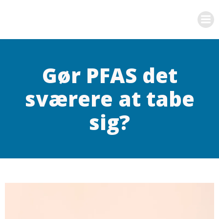
Videre
til
indhold
Gør PFAS det
sværere at tabe
sig?