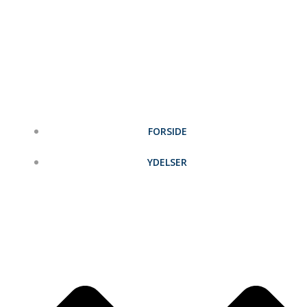
Videre
til
indhold
FORSIDE
YDELSER